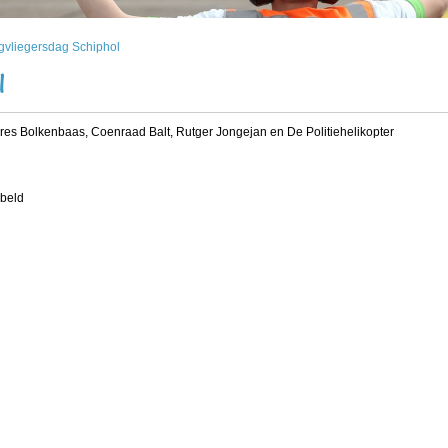
vliegersdag Schiphol
l
dres Bolkenbaas, Coenraad Balt, Rutger Jongejan en De Politiehelikopter
nbeld