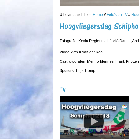
U bevindt zich hier:
Home
//
Foto's en TV
//
Hoog
Hoogvliegersdag Schipho
Fotografie: Kevin Regterink, László Dániel, An
Video: Arthur van der Kooij
Gast fotografen: Menno Mennes, Frank Knotte
Spotters: Thijs Tromp
TV