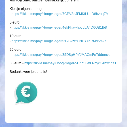
AMRO)! Snel, veilig en gemakkelijk doneren!
Kies je eigen bedrag
-
https://tikkie.me/pay/Hoogvlieger/7CPV3eJFMKfLUhD8hzoqZM
5 euro
-
https://tikkie.me/pay/Hoogvlieger/4ekPhawhpJ5bA4D6QB1fb8
10 euro
-
https://tikkie.me/pay/Hoogvlieger/t2G1wzxtYPfHkYhRMd5mZs
25 euro
-
https://tikkie.me/pay/Hoogvlieger/35D8gHPYJMACmFeTddnmvc
50 euro -
https://tikkie.me/pay/Hoogvlieger/5Unc5LetLNcycC4nxxjhzJ
Bedankt voor je donatie!