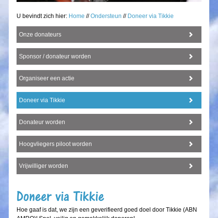
U bevindt zich hier:
Home
//
Ondersteun
//
Doneer via Tikkie
Onze donateurs
Sponsor / donateur worden
Organiseer een actie
Doneer via Tikkie
Donateur worden
Hoogvliegers piloot worden
Vrijwilliger worden
Doneer via Tikkie
Hoe gaaf is dat, we zijn een geverifieerd goed doel door Tikkie (ABN