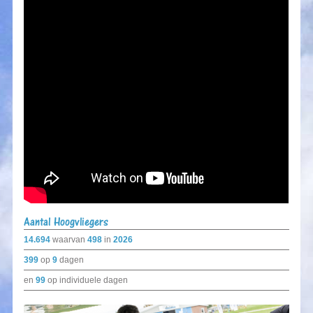
Aantal Hoogvliegers
14.694
waarvan
498
in
2026
399
op
9
dagen
en
99
op individuele dagen