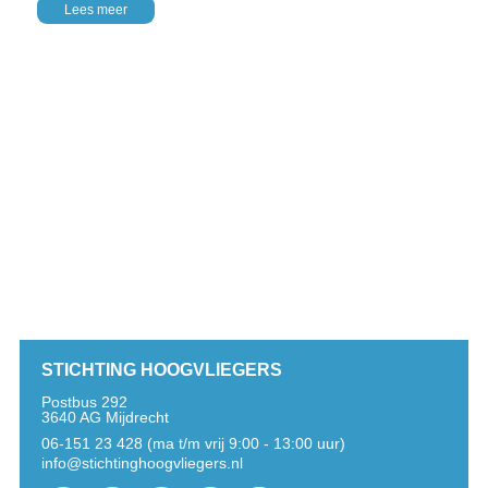
Lees meer
STICHTING HOOGVLIEGERS
Postbus 292
3640 AG Mijdrecht
06-151 23 428 (ma t/m vrij 9:00 - 13:00 uur)
info@stichtinghoogvliegers.nl