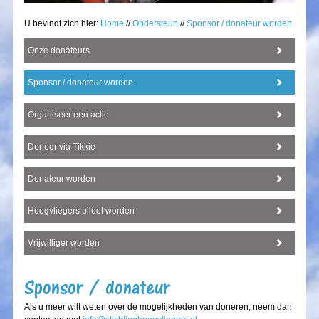
U bevindt zich hier:
Home
//
Ondersteun
//
Sponsor / donateur worden
Onze donateurs
Sponsor / donateur worden
Organiseer een actie
Doneer via Tikkie
Donateur worden
Hoogvliegers piloot worden
Vrijwilliger worden
Sponsor / donateur
Als u meer wilt weten over de mogelijkheden van doneren, neem dan