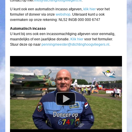
contact op met
info@stichtinghoogvliegers.nl
.
U kunt ook een automatisch incasso afgeven,
klik hier
voor het
formulier of doneer via onze
webshop
. Uiteraard kunt u ook
overmaken op onze rekening: NL52 INGB 000 000 6747
Automatisch incasso
U kunt bij ons ook een incassomachtiging afgeven voor eenmalig,
maandelijks of een jaarlijkse donatie.
Klik hier
voor het formulier.
Stuur deze op naar
penningmeester@stichtinghoogvliegers.nl
.