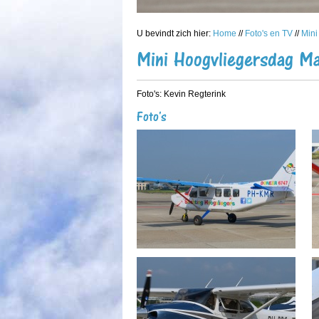
U bevindt zich hier:
Home
//
Foto's en TV
//
Mini
Mini Hoogvliegersdag Ma
Foto's: Kevin Regterink
Foto's