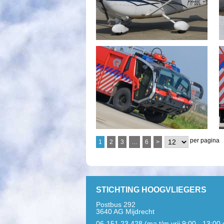
per pagina
1
2
3
…
6
>
STICHTING HOOGVLIEGERS
Postbus 292
3640 AG Mijdrecht
06-151 23 428 (ma t/m vrij 9:00 - 13:00 