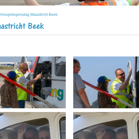
 Hoogvliegersdag Maastricht Beek
astricht Beek