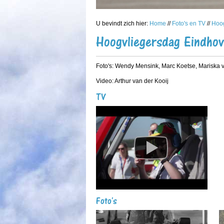
U bevindt zich hier:
Home
//
Foto's en TV
//
Hoog
Hoogvliegersdag Eindho
Foto's: Wendy Mensink, Marc Koetse, Mariska 
Video: Arthur van der Kooij
TV
Foto's