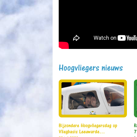
Hoogvliegers nieuws
Bijzondere Hoogvliegersdag op
R
Vliegbasis Leeuwarde…
7