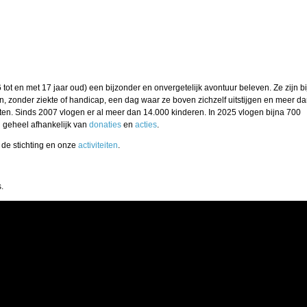
 tot en met 17 jaar oud) een bijzonder en onvergetelijk avontuur beleven. Ze zijn bi
, zonder ziekte of handicap, een dag waar ze boven zichzelf uitstijgen en meer d
eten. Sinds 2007 vlogen er al meer dan 14.000 kinderen. In 2025 vlogen bijna 700
n geheel afhankelijk van
donaties
en
acties
.
r de stichting en onze
activiteiten
.
.