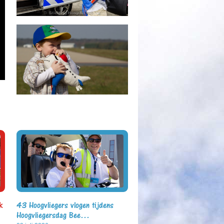
k
43 Hoogvliegers vlogen tijdens
Hoogvliegersdag Bee…