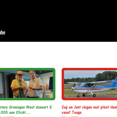
otary Groningen West doneert €
Sep en Jent vlogen met piloot Hen
.000 aan Sticht…
vanaf Teuge