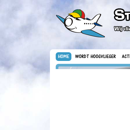
HOME
WORDT HOOGVLIEGER
ACT
43 Hoogvliegers vlogen
vanaf Beek / Maastricht