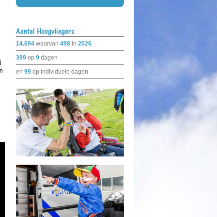
Aantal Hoogvliegers
14.694
waarvan
498
in
2026
399
op
9
dagen
j
an
en
99
op individuele dagen