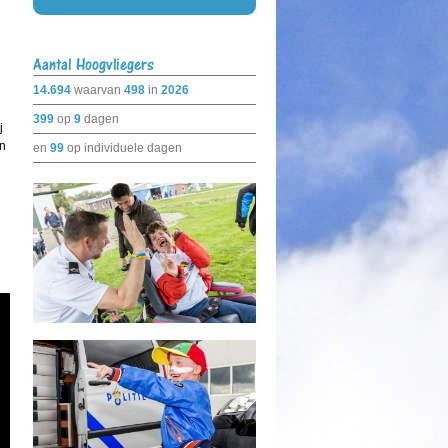
Aantal Hoogvliegers
14.694
waarvan
498
in
2026
399
op
9
dagen
j
an
en
99
op individuele dagen