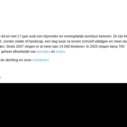
 tot en met 17 jaar oud) een bijzonder en onvergetelijk avontuur beleven. Ze zijn bi
, zonder ziekte of handicap, een dag waar ze boven zichzelf uitstijgen en meer d
eten. Sinds 2007 vlogen er al meer dan 14.000 kinderen. In 2025 vlogen bijna 700
n geheel afhankelijk van
donaties
en
acties
.
r de stichting en onze
activiteiten
.
.