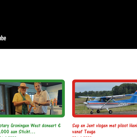
otary Groningen West doneert €
Sep en Jent vlogen met piloot Hen
.000 aan Sticht…
vanaf Teuge