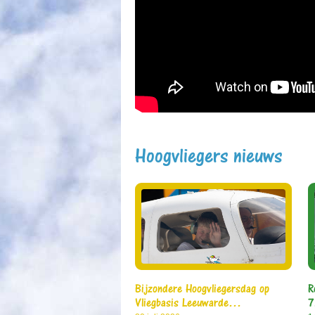
Hoogvliegers nieuws
Bijzondere Hoogvliegersdag op
R
Vliegbasis Leeuwarde…
7