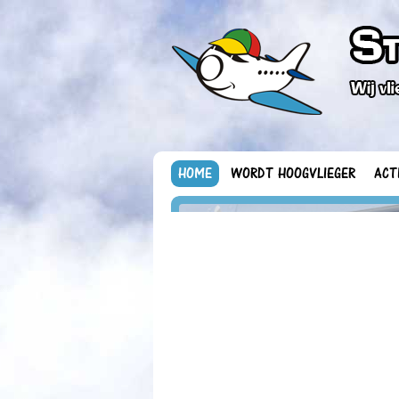
HOME
WORDT HOOGVLIEGER
ACT
43 Hoogvliegers vlogen
vanaf Beek / Maastricht