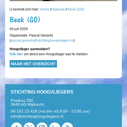
U bevindt zich hier:
Home
//
Agenda
//
Beek (GO)
Beek (GO)
04 juli 2026
Organisatie: Pascal Gerards
(
pascal.gerards@stichtinghoogvliegers.nl
)
Hoogvlieger aanmelden?
Klik hier
om direct een Hoogvlieger aan te melden.
NAAR HET OVERZICHT
STICHTING HOOGVLIEGERS
Postbus 292
3640 AG Mijdrecht
06-151 23 428 (ma t/m vrij 9:00 - 13:00 uur)
info@stichtinghoogvliegers.nl