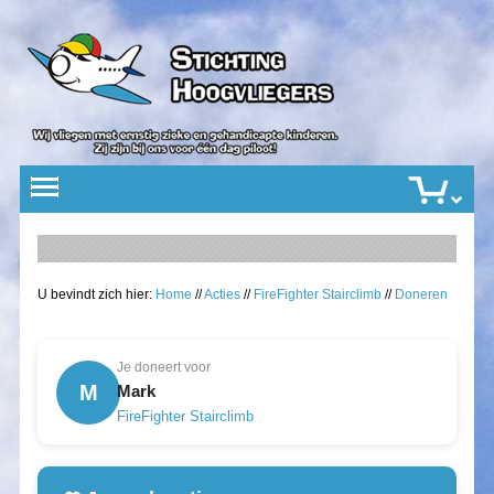
U bevindt zich hier:
Home
//
Acties
//
FireFighter Stairclimb
//
Doneren
Je doneert voor
M
Mark
FireFighter Stairclimb