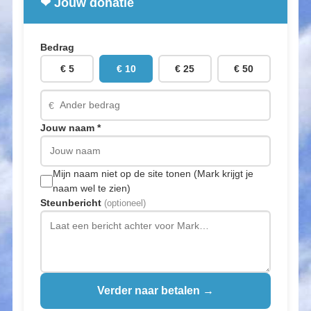
❤ Jouw donatie
Bedrag
€ 5
€ 10
€ 25
€ 50
€
Jouw naam *
Mijn naam niet op de site tonen (Mark krijgt je
naam wel te zien)
Steunbericht
(optioneel)
Verder naar betalen →