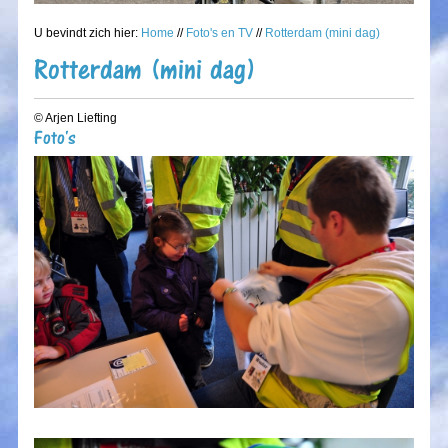
U bevindt zich hier:
Home
//
Foto's en TV
//
Rotterdam (mini dag)
Rotterdam (mini dag)
© Arjen Liefting
Foto's