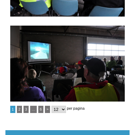
per pagina
1
2
3
…
6
>