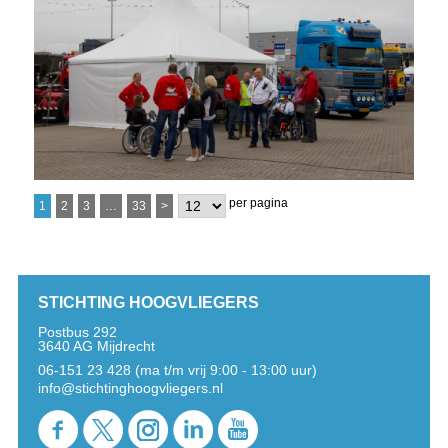
per pagina
1
2
3
…
33
>
STICHTING HOOGVLIEGERS
Postbus 292
3640 AG Mijdrecht
06-151 23 428 (ma t/m vrij 9:00 - 13:00 uur)
info@stichtinghoogvliegers.nl