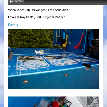
00:00
Video: © Ard Jan Ottevanger & Fred Scholman
Foto's: © Roy Kester, Bert Huisjes & Maarten
Foto's