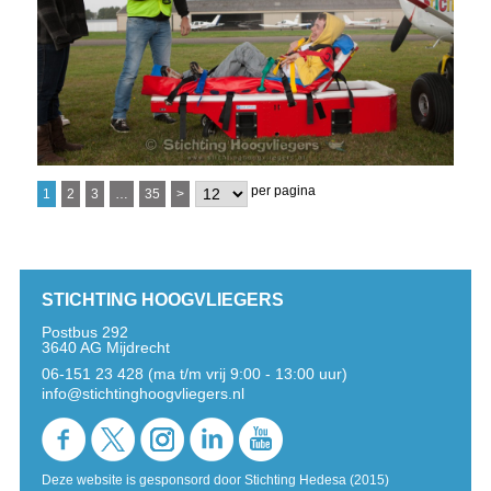
per pagina
1
2
3
…
35
>
STICHTING HOOGVLIEGERS
Postbus 292
3640 AG Mijdrecht
06-151 23 428 (ma t/m vrij 9:00 - 13:00 uur)
info@stichtinghoogvliegers.nl
Deze website is gesponsord door Stichting Hedesa (2015)