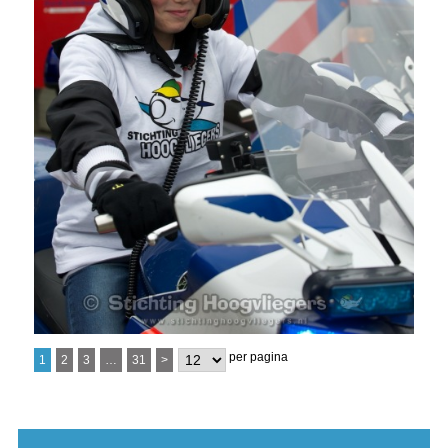
per pagina
1
2
3
…
31
>