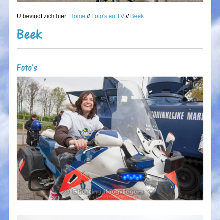
U bevindt zich hier:
Home
//
Foto's en TV
//
Beek
Beek
Foto's