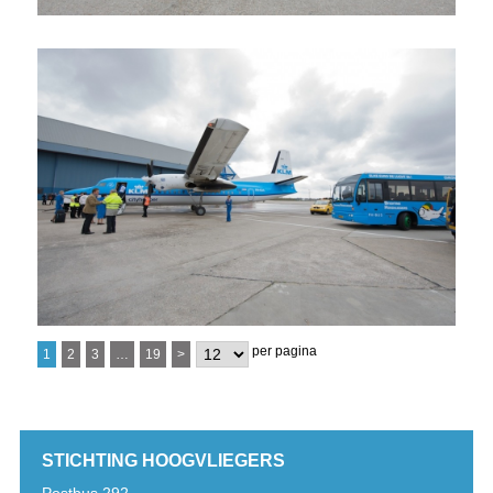
per pagina
1
2
3
…
19
>
STICHTING HOOGVLIEGERS