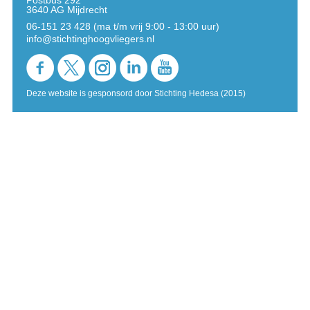
Postbus 292
3640 AG Mijdrecht
06-151 23 428 (ma t/m vrij 9:00 - 13:00 uur)
info@stichtinghoogvliegers.nl
Deze website is gesponsord door Stichting Hedesa (2015)