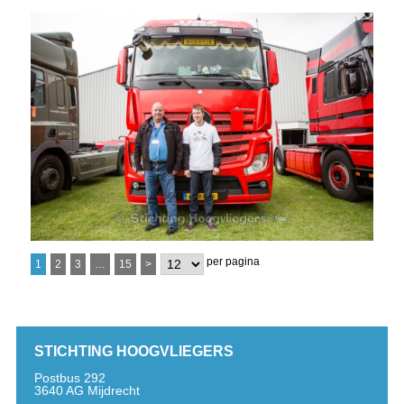
per pagina
1
2
3
…
15
>
STICHTING HOOGVLIEGERS
Postbus 292
3640 AG Mijdrecht