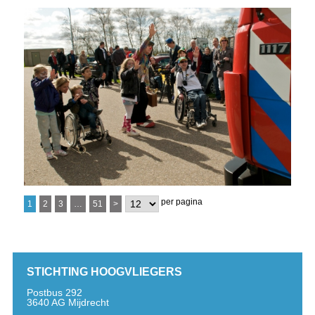
per pagina
1
2
3
…
51
>
STICHTING HOOGVLIEGERS
Postbus 292
3640 AG Mijdrecht