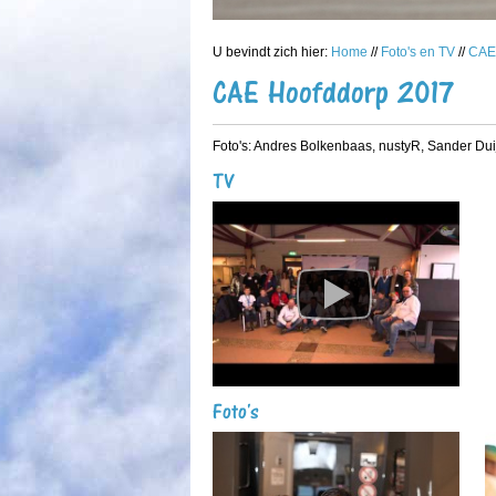
U bevindt zich hier:
Home
//
Foto's en TV
//
CAE
CAE Hoofddorp 2017
Foto's: Andres Bolkenbaas, nustyR, Sander Du
TV
Foto's