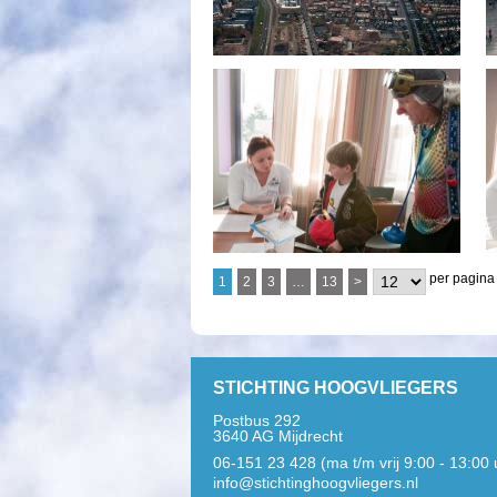
per pagina
1
2
3
…
13
>
STICHTING HOOGVLIEGERS
Postbus 292
3640 AG Mijdrecht
06-151 23 428 (ma t/m vrij 9:00 - 13:00 
info@stichtinghoogvliegers.nl