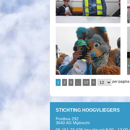
per pagina
1
2
3
…
13
>
STICHTING HOOGVLIEGERS
Postbus 292
3640 AG Mijdrecht
06-151 23 428 (ma t/m vrij 9:00 - 13:00 