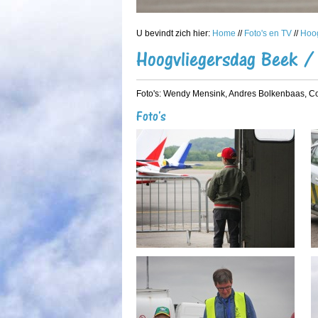
U bevindt zich hier:
Home
//
Foto's en TV
//
Hoog
Hoogvliegersdag Beek /
Foto's: Wendy Mensink, Andres Bolkenbaas, Co
Foto's