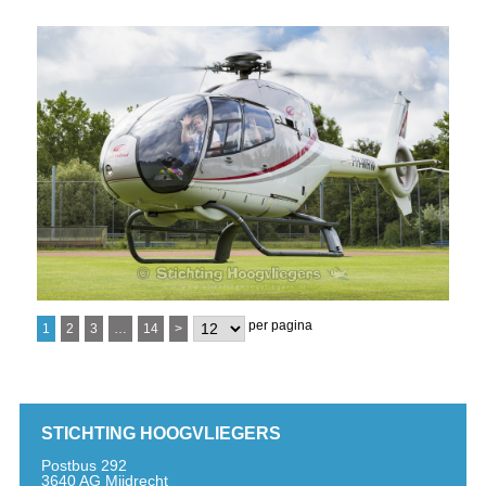
per pagina
1
2
3
…
14
>
STICHTING HOOGVLIEGERS
Postbus 292
3640 AG Mijdrecht