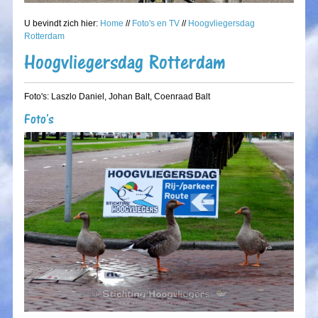
U bevindt zich hier:
Home
//
Foto's en TV
//
Hoogvliegersdag
Rotterdam
Hoogvliegersdag Rotterdam
Foto's: Laszlo Daniel, Johan Balt, Coenraad Balt
Foto's