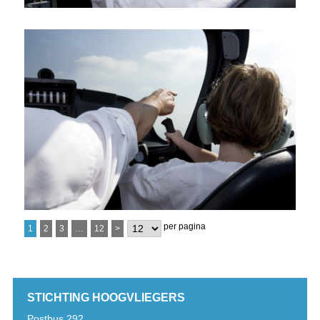
per pagina
1
2
3
…
12
>
STICHTING HOOGVLIEGERS
Postbus 292