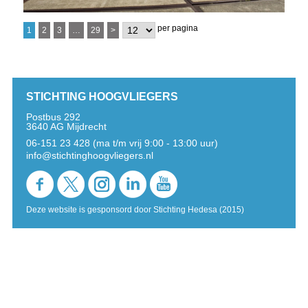
per pagina
1
2
3
…
29
>
STICHTING HOOGVLIEGERS
Postbus 292
3640 AG Mijdrecht
06-151 23 428 (ma t/m vrij 9:00 - 13:00 uur)
info@stichtinghoogvliegers.nl
Deze website is gesponsord door Stichting Hedesa (2015)