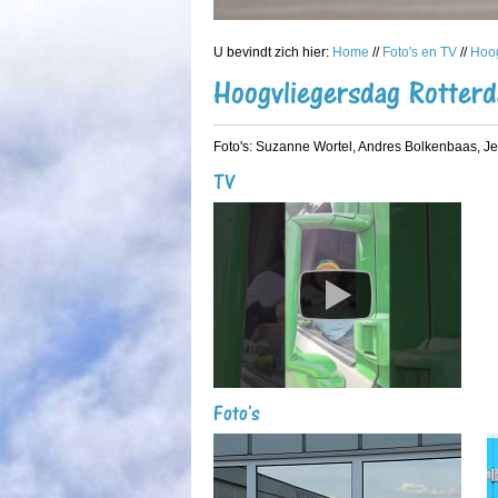
U bevindt zich hier:
Home
//
Foto's en TV
//
Hoog
Hoogvliegersdag Rotter
Foto's: Suzanne Wortel, Andres Bolkenbaas, J
TV
Foto's