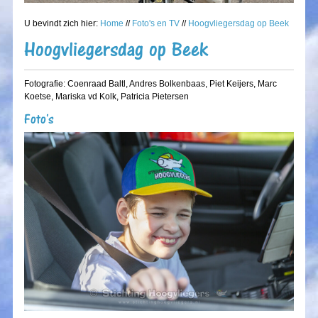
U bevindt zich hier:
Home
//
Foto's en TV
//
Hoogvliegersdag op Beek
Hoogvliegersdag op Beek
Fotografie: Coenraad Baltl, Andres Bolkenbaas, Piet Keijers, Marc
Koetse, Mariska vd Kolk, Patricia Pietersen
Foto's