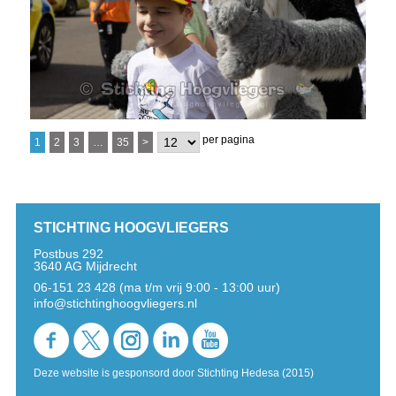
per pagina
1
2
3
…
35
>
STICHTING HOOGVLIEGERS
Postbus 292
3640 AG Mijdrecht
06-151 23 428 (ma t/m vrij 9:00 - 13:00 uur)
info@stichtinghoogvliegers.nl
Deze website is gesponsord door Stichting Hedesa (2015)