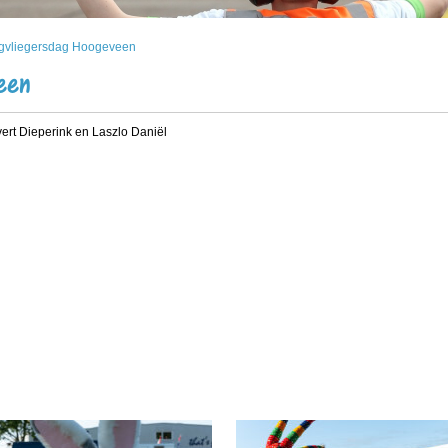
gvliegersdag Hoogeveen
een
Evert Dieperink en Laszlo Daniël