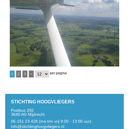
per pagina
1
2
3
>
STICHTING HOOGVLIEGERS
Postbus 292
3640 AG Mijdrecht
06-151 23 428 (ma t/m vrij 9:00 - 13:00 uur)
info@stichtinghoogvliegers.nl