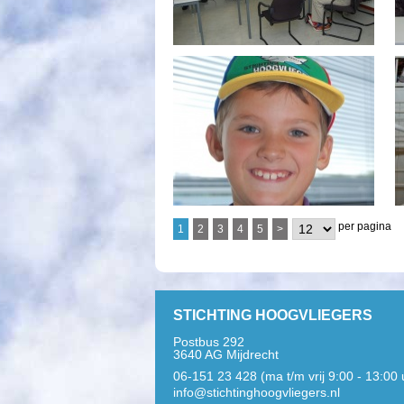
per pagina
1
2
3
4
5
>
STICHTING HOOGVLIEGERS
Postbus 292
3640 AG Mijdrecht
06-151 23 428 (ma t/m vrij 9:00 - 13:00 
info@stichtinghoogvliegers.nl