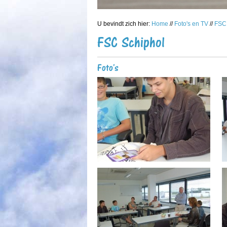
U bevindt zich hier:
Home
//
Foto's en TV
//
FSC 
FSC Schiphol
Foto's