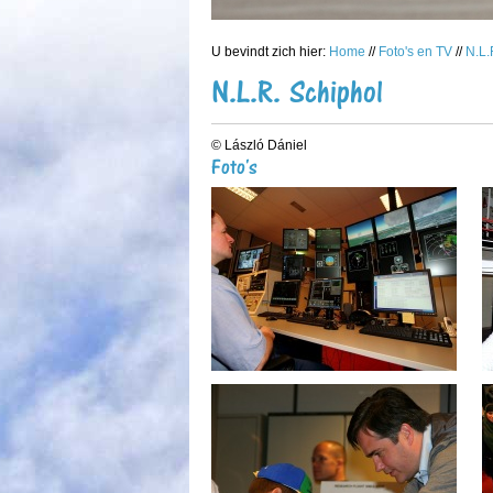
U bevindt zich hier:
Home
//
Foto's en TV
//
N.L.
N.L.R. Schiphol
© László Dániel
Foto's