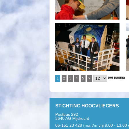
per pagina
1
2
3
4
5
>
STICHTING HOOGVLIEGERS
Postbus 292
3640 AG Mijdrecht
06-151 23 428 (ma t/m vrij 9:00 - 13:00 