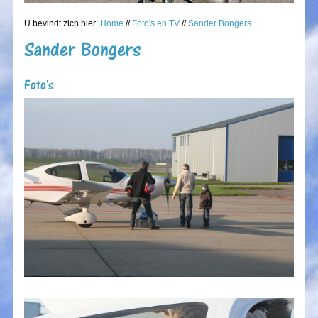
U bevindt zich hier:
Home
//
Foto's en TV
//
Sander Bongers
Sander Bongers
Foto's