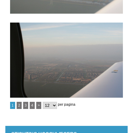
per pagina
1
2
3
4
>