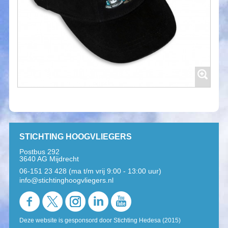
STICHTING HOOGVLIEGERS
Postbus 292
3640 AG Mijdrecht
06-151 23 428 (ma t/m vrij 9:00 - 13:00 uur)
info@stichtinghoogvliegers.nl
Deze website is gesponsord door Stichting Hedesa (2015)