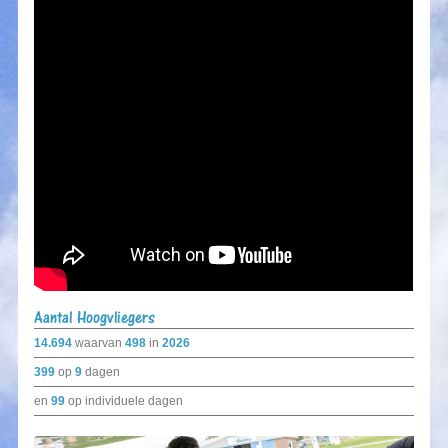
Aantal Hoogvliegers
14.694
waarvan
498
in
2026
399
op
9
dagen
en
99
op individuele dagen