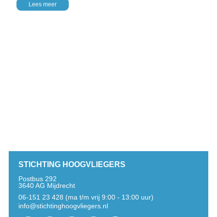
Lees meer
STICHTING HOOGVLIEGERS
Postbus 292
3640 AG Mijdrecht
06-151 23 428 (ma t/m vrij 9:00 - 13:00 uur)
info@stichtinghoogvliegers.nl