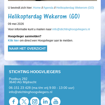
U bevindt zich hier:
Home
//
Agenda
//
Helikopterdag Wekerom (GO)
Helikopterdag Wekerom (GO)
09 mei 2026
Voor informatie kunt u mailen naar
info@stichtinghoogvliegers.nl
Hoogvlieger aanmelden?
Klik hier
om direct een Hoogvlieger aan te melden.
NAAR HET OVERZICHT
STICHTING HOOGVLIEGERS
Postbus 292
3640 AG Mijdrecht
06-151 23 428 (ma t/m vrij 9:00 - 13:00 uur)
info@stichtinghoogvliegers.nl