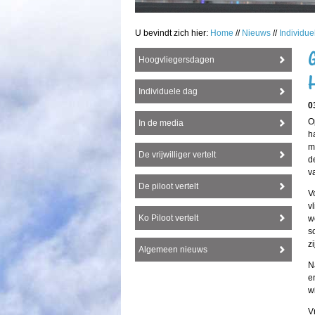
U bevindt zich hier:
Home
//
Nieuws
//
Individue
Hoogvliegersdagen
Individuele dag
0
O
In de media
h
m
De vrijwilliger vertelt
d
v
De piloot vertelt
V
v
Ko Piloot vertelt
w
s
z
Algemeen nieuws
N
e
w
V