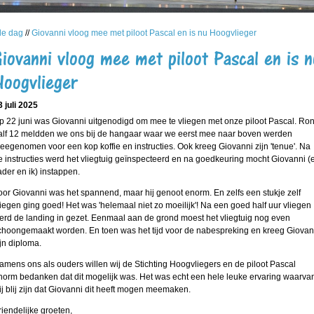
le dag
//
Giovanni vloog mee met piloot Pascal en is nu Hoogvlieger
Giovanni vloog mee met piloot Pascal en is n
Hoogvlieger
3 juli 2025
p 22 juni was Giovanni uitgenodigd om mee te vliegen met onze piloot Pascal. Ro
alf 12 meldden we ons bij de hangaar waar we eerst mee naar boven werden
eegenomen voor een kop koffie en instructies. Ook kreeg Giovanni zijn 'tenue'. Na
e instructies werd het vliegtuig geïnspecteerd en na goedkeuring mocht Giovanni (
ader en ik) instappen.
oor Giovanni was het spannend, maar hij genoot enorm. En zelfs een stukje zelf
liegen ging goed! Het was 'helemaal niet zo moeilijk'! Na een goed half uur vliegen
erd de landing in gezet. Eenmaal aan de grond moest het vliegtuig nog even
choongemaakt worden. En toen was het tijd voor de nabespreking en kreeg Giovan
ijn diploma.
amens ons als ouders willen wij de Stichting Hoogvliegers en de piloot Pascal
norm bedanken dat dit mogelijk was. Het was echt een hele leuke ervaring waarva
ij blij zijn dat Giovanni dit heeft mogen meemaken.
riendelijke groeten,