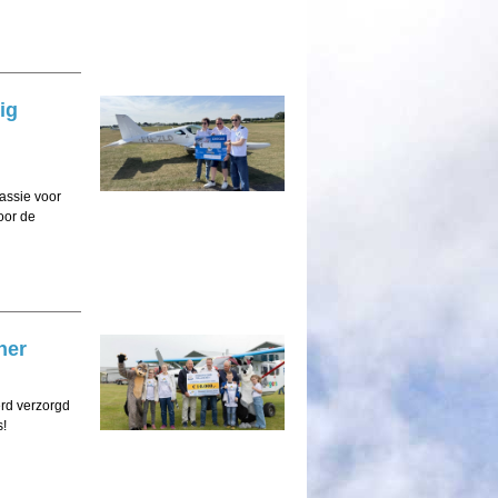
ig
passie voor
oor de
ner
rd verzorgd
s!