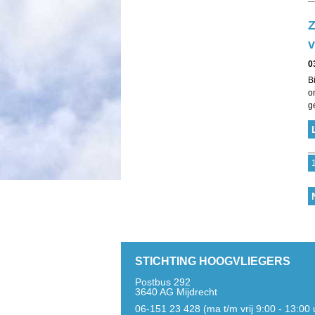
Z
v
0
B
o
g
STICHTING HOOGVLIEGERS
Postbus 292
3640 AG Mijdrecht
06-151 23 428 (ma t/m vrij 9:00 - 13:00 