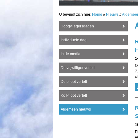
U bevindt zich hier:
Home
//
Nieuws
//
Algemee
Hoogvliegersdagen
Individuele dag
R
H
In de media
1
O
De vrijwilliger vertelt
7
c
De piloot vertelt
Ko Piloot vertelt
R
Algemeen nieuws
S
1
P
e