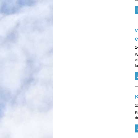
W
e
1
W
v
l
K
1
K
d