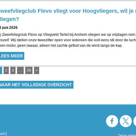
weefvliegclub Flevo vliegt voor Hoogvliegers, wil je
liegen?
3 juni 2026
ij Zweefvliegclub Flevo op Vliegveld Terlet bij Arnhem vliegen we op vrijdagen niet 
nszelf. Wij stellen onze tweezitter open voor iedereen die ooit eens stil door de luc
een motor, geen lawaai, alleen het zachte gefluit van de wind langs de kap.
LEES MEER
1
2
3
…
39
>
NAAR HET VOLLEDIGE OVERZICHT
uur)
Deze websi