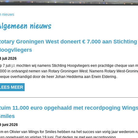
n nieuws
Algemeen nieuws
otary Groningen West doneert € 7.000 aan Stichting
oogvliegers
4 juli 2026
p 7 juli j.l. mochten wij namens Stichting Hoogvliegers een prachtige cheque van ma
.000 in ontvangst nemen van Rotary Groningen West. Namens Rotary West-Groni
heque overhandigd door de heer Johan Heddema aan Erwin Eldering.
LEES MEER
uim 11.000 euro opgehaald met recordpoging Wings
miles
9 juni 2026
im en Olivier van Wings for Smiles hebben na het succes van vorig jaar wederom r
uro opgehaald op vrijdag 19 juni. Dat deden ze met een recordpoging.