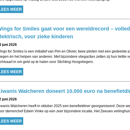
LEES MEER
ings for Smiles gaat voor een wereldrecord – volled
lektrisch, voor zieke kinderen
4 juni 2026
ings for Smiles is een initiatief van Pim en Olivier, twee piloten met een gedeelde 
liegen én het helpen van anderen. Met bijzondere vliegacties zetten zij hun liefde v
uchtvaart in om geld op te halen voor Stichting Hoogvliegers.
LEES MEER
iwanis Walcheren doneert 10.000 euro na benefietdi
2 juni 2026
iwanis Walcheren heeft in oktober 2025 een benefietdiner georganiseerd. Deze we
oor sterrenchef Edwin Vinke op een zeer bijzondere locatie, Het Zeeuws veilinghui
LEES MEER