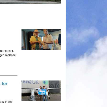
ar liefst €
ngen werd de
 for
uim 11.000