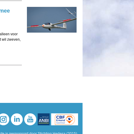
 mee
alleen voor
ht wil zweven,
te is gesponsord door Stichting Hedesa (2015)